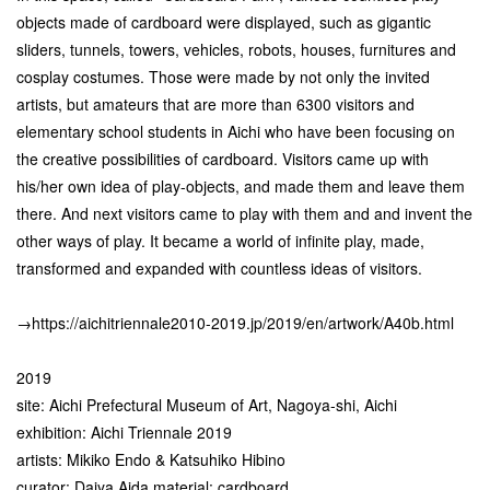
objects made of cardboard were displayed, such as gigantic
sliders, tunnels, towers, vehicles, robots, houses, furnitures and
cosplay costumes. Those were made by not only the invited
artists, but amateurs that are more than 6300 visitors and
elementary school students in Aichi who have been focusing on
the creative possibilities of cardboard. Visitors came up with
his/her own idea of play-objects, and made them and leave them
there. And next visitors came to play with them and and invent the
other ways of play. It became a world of infinite play, made,
transformed and expanded with countless ideas of visitors.
→
https://aichitriennale2010-2019.jp/2019/en/artwork/A40b.html
2019
site: Aichi Prefectural Museum of Art, Nagoya-shi, Aichi
exhibition: Aichi Triennale 2019
artists: Mikiko Endo & Katsuhiko Hibino
curator: Daiya Aida material: cardboard